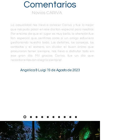
Comentarios
Novios CARIVA
La casualidad nos llevó a conocer Cariva y fue lo mejor
que nos pudo pasar en ese día tan especial para nosotros.
Por encima de que el lugar es muy bello, la atención fue
tan especial que sentimos como si un amigo estuviera
gestionando nuestra boda. Los detalles, los consejos, los
contactos y el esmero, sin olvidar el buen ánimo que
procuraron tener siempre, nos llevo a disfrutar todo en
ese gran día. Mil gracias Cariva, fue un día que
recordaremos con alegría siempre!
Angélica & Luigi 19 de Agosto de 2023